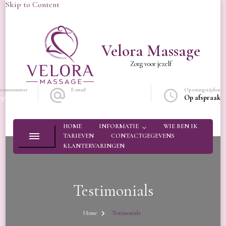
Skip to Content
Velora Massage
Zorg voor jezelf
foonnummer
E-mail
Openingstijden
13573604
Info@veloramassage.nl
Op afspraak
HOME
INFORMATIE
WIE BEN IK
TARIEVEN
CONTACTGEGEVENS
KLANTERVARINGEN
Testimonials
Home
Testimonials