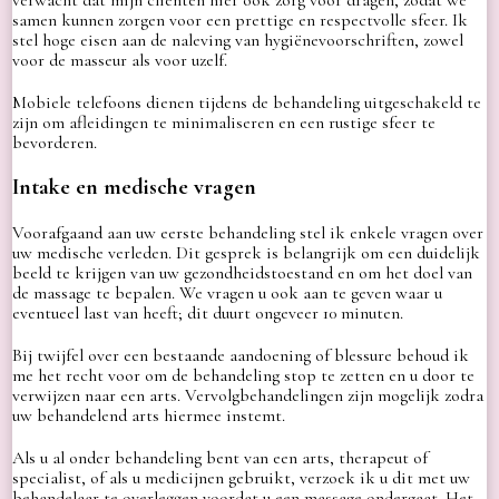
samen kunnen zorgen voor een prettige en respectvolle sfeer. Ik
stel hoge eisen aan de naleving van hygiënevoorschriften, zowel
voor de masseur als voor uzelf.
Mobiele telefoons dienen tijdens de behandeling uitgeschakeld te
zijn om afleidingen te minimaliseren en een rustige sfeer te
bevorderen.
Intake en medische vragen
Voorafgaand aan uw eerste behandeling stel ik enkele vragen over
uw medische verleden. Dit gesprek is belangrijk om een duidelijk
beeld te krijgen van uw gezondheidstoestand en om het doel van
de massage te bepalen. We vragen u ook aan te geven waar u
eventueel last van heeft; dit duurt ongeveer 10 minuten.
Bij twijfel over een bestaande aandoening of blessure behoud ik
me het recht voor om de behandeling stop te zetten en u door te
verwijzen naar een arts. Vervolgbehandelingen zijn mogelijk zodra
uw behandelend arts hiermee instemt.
Als u al onder behandeling bent van een arts, therapeut of
specialist, of als u medicijnen gebruikt, verzoek ik u dit met uw
behandelaar te overleggen voordat u een massage ondergaat. Het