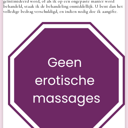
geïntimideerd word, of als ik op een ongepaste manier word
behandeld, staak ik de behandeling onmiddellijk. U bent dan het
volledige bedrag verschuldigd, en indien nodig doe ik aangifte.