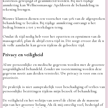
kosteloos gewijzigd of geannuleerd worden. Bij niet-tijdige
annulering kan Wellnessmassage Apeldoorn de behandeling in
rekening brengen.
Nieuwe klanten dienen een voorschot van 50% van de afgesproken
behandeling te betalen. Bij tijdige annulering ontvangt u het
bedrag binnen 2 tot 3 werkdagen terug.
Omdat ik tijd nodig heb voor het opzetten en opruimen van de
massagetafel, plan ik altijd extra tijd in. Dit zorgt ervoor dat ik u
de volle aandacht kan geven tijdens de geboekte tijd.
Privacy en veiligheid
Al uw persoonlijke en medische gegevens worden met de grootste
zorgvuldigheid behandeld. Zonder uw toestemming worden deze
gegevens nooit aan derden verstrekt. Uw privacy is voor ons een
prioriteit.
De praktijk is niet aansprakelijk voor beschadiging of verlies van
persoonlijke bezittingen tijdens mijn bezoek of behandeling.
De veiligheid en het welzijn van zowel de cliënt als de masseur
zijn van het grootste belang. Als ik mij onveilig voel, bedreigd of