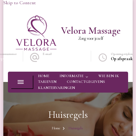
Skip to Content
Velora Massage
Zorg voor jezelf
foonnummer
E-mail
Openingstijden
13573604
Info@veloramassage.nl
Op afspraak
HOME
INFORMATIE
WIE BEN IK
TARIEVEN
CONTACTGEGEVENS
KLANTERVARINGEN
Huisregels
Home
Huisregels