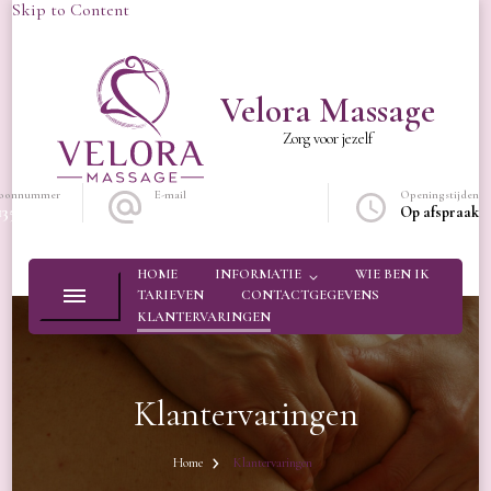
Skip to Content
Velora Massage
Zorg voor jezelf
foonnummer
E-mail
Openingstijden
13573604
Info@veloramassage.nl
Op afspraak
HOME
INFORMATIE
WIE BEN IK
TARIEVEN
CONTACTGEGEVENS
KLANTERVARINGEN
Klantervaringen
Home
Klantervaringen